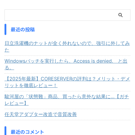
最近の投稿
日立洗濯機のナットが全く外れないので、強引に外してみ
た
Windowsバッチを実行したら、Access is denied. と出
る。
【2025年最新】CORESERVERの評判は？メリット・デメ
リットを徹底レビュー！
駿河屋の「状態難」商品、買ったら意外な結果に…【ガチ
レビュー】
任天堂アダプター改造で音質改善
最近のコメント