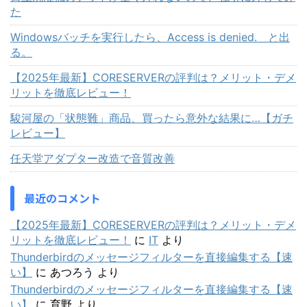
た
Windowsバッチを実行したら、Access is denied. と出
る。
【2025年最新】CORESERVERの評判は？メリット・デメ
リットを徹底レビュー！
駿河屋の「状態難」商品、買ったら意外な結果に…【ガチ
レビュー】
任天堂アダプター改造で音質改善
最近のコメント
【2025年最新】CORESERVERの評判は？メリット・デメ
リットを徹底レビュー！
に
IT
より
Thunderbirdのメッセージフィルターを直接編集する【速
い】
に
あつろう
より
Thunderbirdのメッセージフィルターを直接編集する【速
い】
に
育野
より