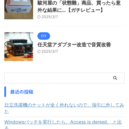
駿河屋の「状態難」商品、買ったら意
外な結果に…【ガチレビュー】
2025/3/7
DIY
任天堂アダプター改造で音質改善
2025/3/7
最近の投稿
日立洗濯機のナットが全く外れないので、強引に外してみ
た
Windowsバッチを実行したら、Access is denied. と出
る。