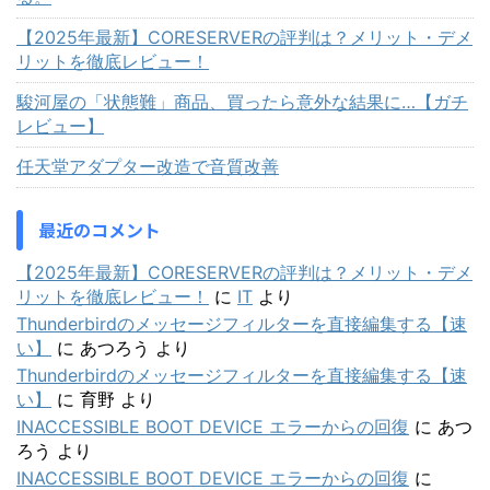
【2025年最新】CORESERVERの評判は？メリット・デメ
リットを徹底レビュー！
駿河屋の「状態難」商品、買ったら意外な結果に…【ガチ
レビュー】
任天堂アダプター改造で音質改善
最近のコメント
【2025年最新】CORESERVERの評判は？メリット・デメ
リットを徹底レビュー！
に
IT
より
Thunderbirdのメッセージフィルターを直接編集する【速
い】
に
あつろう
より
Thunderbirdのメッセージフィルターを直接編集する【速
い】
に
育野
より
INACCESSIBLE BOOT DEVICE エラーからの回復
に
あつ
ろう
より
INACCESSIBLE BOOT DEVICE エラーからの回復
に