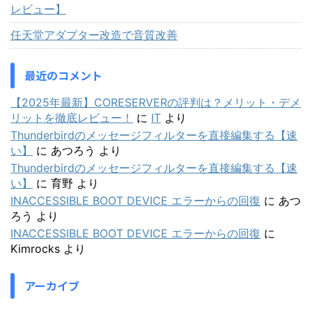
レビュー】
任天堂アダプター改造で音質改善
最近のコメント
【2025年最新】CORESERVERの評判は？メリット・デメ
リットを徹底レビュー！
に
IT
より
Thunderbirdのメッセージフィルターを直接編集する【速
い】
に
あつろう
より
Thunderbirdのメッセージフィルターを直接編集する【速
い】
に
育野
より
INACCESSIBLE BOOT DEVICE エラーからの回復
に
あつ
ろう
より
INACCESSIBLE BOOT DEVICE エラーからの回復
に
Kimrocks
より
アーカイブ