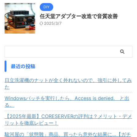
DIY
任天堂アダプター改造で音質改善
2025/3/7
最近の投稿
日立洗濯機のナットが全く外れないので、強引に外してみ
た
Windowsバッチを実行したら、Access is denied. と出
る。
【2025年最新】CORESERVERの評判は？メリット・デメ
リットを徹底レビュー！
駿河屋の「状態難」商品、買ったら意外な結果に…【ガチ