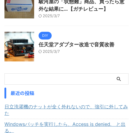
駿河屋の「状態難」商品、買ったら意
外な結果に…【ガチレビュー】
2025/3/7
DIY
任天堂アダプター改造で音質改善
2025/3/7
最近の投稿
日立洗濯機のナットが全く外れないので、強引に外してみ
た
Windowsバッチを実行したら、Access is denied. と出
る。