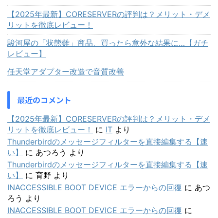
【2025年最新】CORESERVERの評判は？メリット・デメ
リットを徹底レビュー！
駿河屋の「状態難」商品、買ったら意外な結果に…【ガチ
レビュー】
任天堂アダプター改造で音質改善
最近のコメント
【2025年最新】CORESERVERの評判は？メリット・デメ
リットを徹底レビュー！
に
IT
より
Thunderbirdのメッセージフィルターを直接編集する【速
い】
に
あつろう
より
Thunderbirdのメッセージフィルターを直接編集する【速
い】
に
育野
より
INACCESSIBLE BOOT DEVICE エラーからの回復
に
あつ
ろう
より
INACCESSIBLE BOOT DEVICE エラーからの回復
に