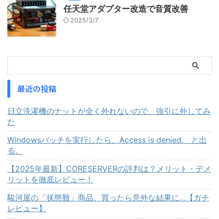
任天堂アダプター改造で音質改善
2025/3/7
最近の投稿
日立洗濯機のナットが全く外れないので、強引に外してみ
た
Windowsバッチを実行したら、Access is denied. と出
る。
【2025年最新】CORESERVERの評判は？メリット・デメ
リットを徹底レビュー！
駿河屋の「状態難」商品、買ったら意外な結果に…【ガチ
レビュー】