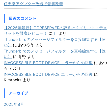
任天堂アダプター改造で音質改善
最近のコメント
【2025年最新】CORESERVERの評判は？メリット・デメ
リットを徹底レビュー！
に
IT
より
Thunderbirdのメッセージフィルターを直接編集する【速
い】
に
あつろう
より
Thunderbirdのメッセージフィルターを直接編集する【速
い】
に
育野
より
INACCESSIBLE BOOT DEVICE エラーからの回復
に
あつ
ろう
より
INACCESSIBLE BOOT DEVICE エラーからの回復
に
Kimrocks
より
アーカイブ
2025年8月