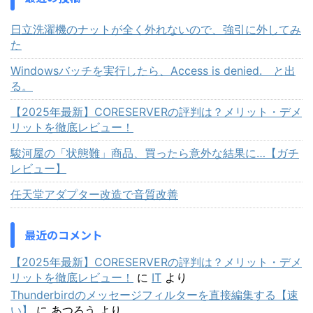
日立洗濯機のナットが全く外れないので、強引に外してみ
た
Windowsバッチを実行したら、Access is denied. と出
る。
【2025年最新】CORESERVERの評判は？メリット・デメ
リットを徹底レビュー！
駿河屋の「状態難」商品、買ったら意外な結果に…【ガチ
レビュー】
任天堂アダプター改造で音質改善
最近のコメント
【2025年最新】CORESERVERの評判は？メリット・デメ
リットを徹底レビュー！
に
IT
より
Thunderbirdのメッセージフィルターを直接編集する【速
い】
に
あつろう
より